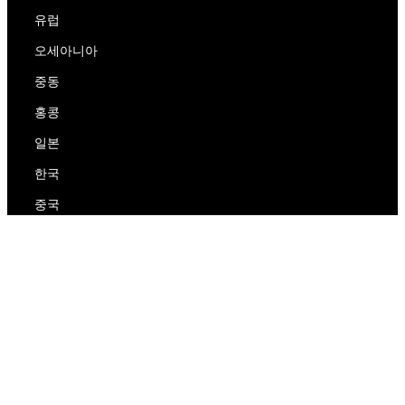
유럽
오세아니아
중동
홍콩
일본
한국
중국
RedEx
우리에 대해
블로그
개인 정보 보호 정책
서비스 약관