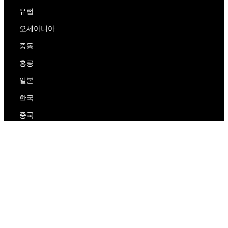
유럽
오세아니아
중동
홍콩
일본
한국
중국
RedEx
우리에 대해
블로그
개인 정보 보호 정책
서비스 약관