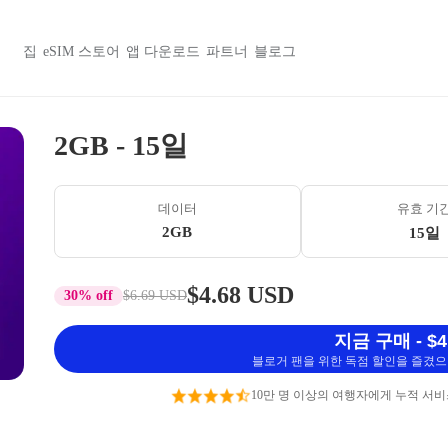
집
eSIM 스토어
앱 다운로드
파트너
블로그
2GB - 15일
데이터
유효 기
2GB
15일
$4.68 USD
30% off
$6.69 USD
지금 구매 - $4
블로거 팬을 위한 독점 할인을 즐겼으며
10만 명 이상의 여행자에게 누적 서