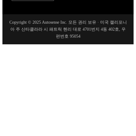
Copyright © 2025 Autosense Inc. 모든 권리 보유 · 미국 캘리포니
아 주 산타클라라 시 패트릭 헨리 대로 4701번지 4동 402호, 우
편번호 95054