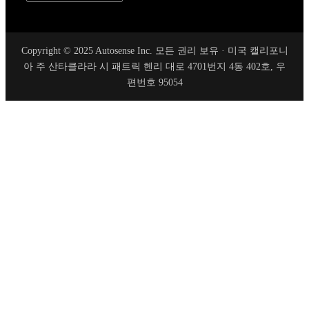
Copyright © 2025 Autosense Inc. 모든 권리 보유 · 미국 캘리포니
아 주 산타클라라 시 패트릭 헨리 대로 4701번지 4동 402호, 우
편번호 95054