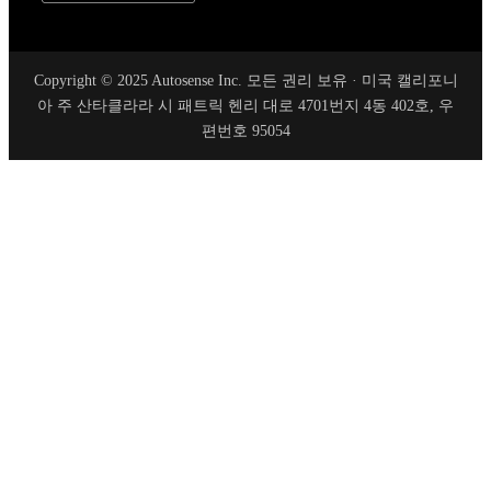
Copyright © 2025 Autosense Inc. 모든 권리 보유 · 미국 캘리포니
아 주 산타클라라 시 패트릭 헨리 대로 4701번지 4동 402호, 우
편번호 95054