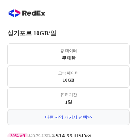
싱가포르 10GB/일
총 데이터
무제한
고속 데이터
10GB
유효 기간
1일
다른 사양 패키지 선택>>
$14.55 USD
30% off
$20.79 USD
/일
/일