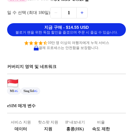
−
+
1
일 수 선택 (최대 180일)
지금 구매 - $14.55 USD
블로거 팬을 위한 독점 할인을 즐겼으며 주문 시 즐길 수 있습니다.
10만 명 이상의 여행자에게 누적 서비스
결제 프로세스는 안전함을 보장합니다.
커버리지 영역 및 네트워크
M1
SingTel
4G
4G
eSIM 매개 변수
서비스 지원
핫스팟 지원
IP 내보내기
비율
데이터
지원
홍콩(HK)
속도 제한