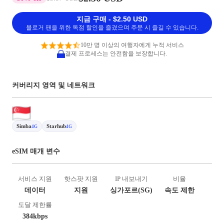
지금 구매 - $2.50 USD
블로거 팬을 위한 독점 할인을 즐겼으며 주문 시 즐길 수 있습니다.
10만 명 이상의 여행자에게 누적 서비스
결제 프로세스는 안전함을 보장합니다.
커버리지 영역 및 네트워크
Simba
Starhub
4G
4G
eSIM 매개 변수
서비스 지원
핫스팟 지원
IP 내보내기
비율
데이터
지원
싱가포르(SG)
속도 제한
도달 제한률
384kbps