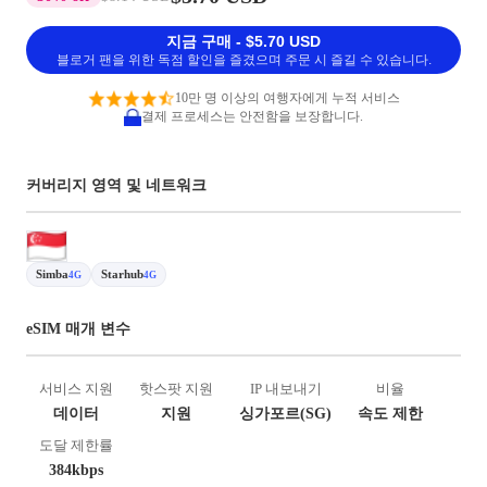
지금 구매 - $5.70 USD
블로거 팬을 위한 독점 할인을 즐겼으며 주문 시 즐길 수 있습니다.
10만 명 이상의 여행자에게 누적 서비스
결제 프로세스는 안전함을 보장합니다.
커버리지 영역 및 네트워크
Simba
Starhub
4G
4G
eSIM 매개 변수
서비스 지원
핫스팟 지원
IP 내보내기
비율
데이터
지원
싱가포르(SG)
속도 제한
도달 제한률
384kbps