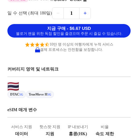
−
+
1
일 수 선택 (최대 180일)
지금 구매 - $6.67 USD
블로거 팬을 위한 독점 할인을 즐겼으며 주문 시 즐길 수 있습니다.
10만 명 이상의 여행자에게 누적 서비스
결제 프로세스는 안전함을 보장합니다.
커버리지 영역 및 네트워크
DTAC
TrueMove H
5G
5G
eSIM 매개 변수
서비스 지원
핫스팟 지원
IP 내보내기
비율
데이터
지원
홍콩(HK)
속도 제한