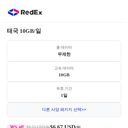
태국 10GB/일
총 데이터
무제한
고속 데이터
10GB
유효 기간
1일
다른 사양 패키지 선택>>
$6.67 USD
30% off
$9.53 USD
/일
/일