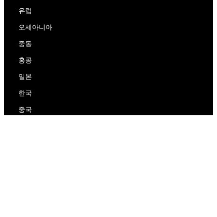
유럽
오세아니아
중동
홍콩
일본
한국
중국
RedEx
우리에 대해
블로그
개인 정보 보호 정책
서비스 약관