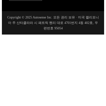
Copyright © 2025 Autosense Inc. 모든 권리 보유 · 미국 캘리포니
아 주 산타클라라 시 패트릭 헨리 대로 4701번지 4동 402호, 우
편번호 95054