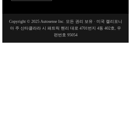
Copyright © 2025 Autosense Inc. 모든 권리 보유 · 미국 캘리포니
아 주 산타클라라 시 패트릭 헨리 대로 4701번지 4동 402호, 우
편번호 95054