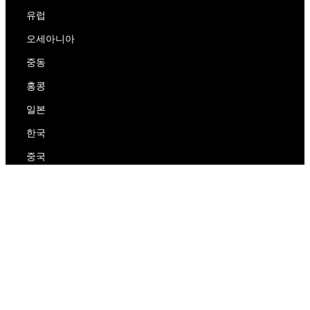
유럽
오세아니아
중동
홍콩
일본
한국
중국
RedEx
우리에 대해
블로그
개인 정보 보호 정책
서비스 약관