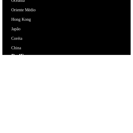
Oceania
Oriente Médio
Hong Kong
Japão
Coréia
China
RedEx
Sobre Nós
Blog
Política de Privacidade
Termos de Serviço
Contacte-nos
support@redex.vip
Ajuda