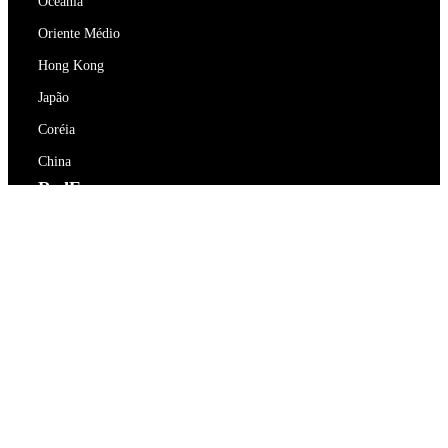
Oceania
Oriente Médio
Hong Kong
Japão
Coréia
China
RedEx
Sobre Nós
Blog
Política de Privacidade
Termos de Serviço
Contacte-nos
support@redex.vip
Ajuda