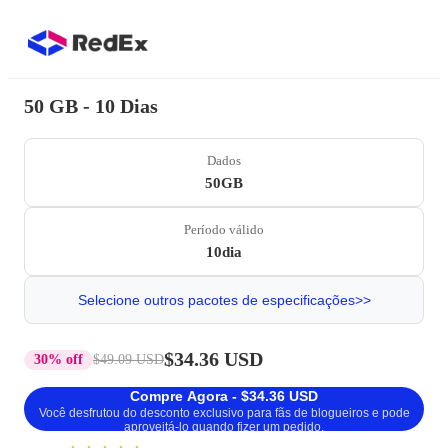
50 GB - 10 Dias
Dados
50GB
Período válido
10dia
Selecione outros pacotes de especificações>>
$34.36 USD
30% off
$49.09 USD
Compre Agora - $34.36 USD
Você desfrutou do desconto exclusivo para fãs de blogueiros e pode
aproveitá-lo quando fizer um pedido.