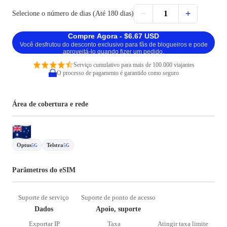
−
+
1
Selecione o número de dias (Até 180 dias)
Compre Agora - $6.67 USD
Você desfrutou do desconto exclusivo para fãs de blogueiros e pode
aproveitá-lo quando fizer um pedido.
Serviço cumulativo para mais de 100.000 viajantes
O processo de pagamento é garantido como seguro
Área de cobertura e rede
Optus
Telstra
5G
5G
Parâmetros do eSIM
Suporte de serviço
Suporte de ponto de acesso
Dados
Apoio, suporte
Exportar IP
Taxa
Atingir taxa limite