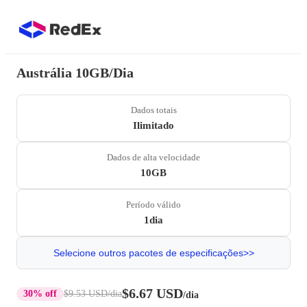
Austrália 10GB/Dia
Dados totais
Ilimitado
Dados de alta velocidade
10GB
Período válido
1dia
Selecione outros pacotes de especificações>>
$6.67 USD
30% off
$9.53 USD
/dia
/dia