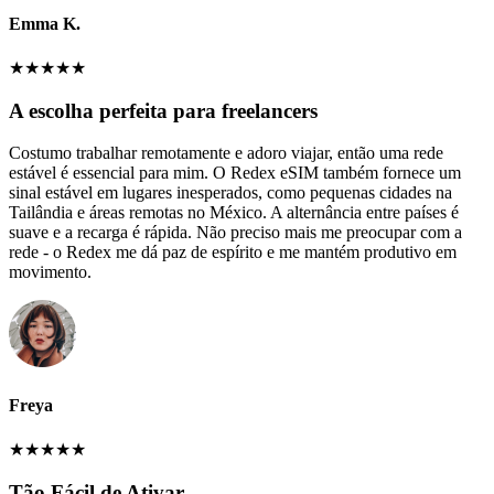
Emma K.
★
★
★
★
★
A escolha perfeita para freelancers
Costumo trabalhar remotamente e adoro viajar, então uma rede
estável é essencial para mim. O Redex eSIM também fornece um
sinal estável em lugares inesperados, como pequenas cidades na
Tailândia e áreas remotas no México. A alternância entre países é
suave e a recarga é rápida. Não preciso mais me preocupar com a
rede - o Redex me dá paz de espírito e me mantém produtivo em
movimento.
Freya
★
★
★
★
★
Tão Fácil de Ativar