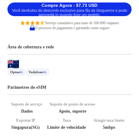
Compre Agora - $7.73 USD
Você desfrutou do desconto exclusivo para fãs de blogueiros e pode
aproveitá-lo quando fizer um pedido.
Serviço cumulativo para mais de 100.000 viajantes
O processo de pagamento é garantido como seguro
Área de cobertura e rede
Optus
Vodafone
4G
4G
Parâmetros do eSIM
Suporte de serviço
Suporte de ponto de acesso
Dados
Apoio, suporte
Exportar IP
Taxa
Atingir taxa limite
Singapura(SG)
Limite de velocidade
5mbps