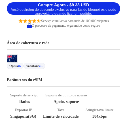
Compre Agora - $9.33 USD
Você desfrutou do desconto exclusivo para fãs de blogueiros e pode
aproveitá-lo quando fizer um pedido.
Serviço cumulativo para mais de 100.000 viajantes
O processo de pagamento é garantido como seguro
Área de cobertura e rede
Optus
Vodafone
4G
4G
Parâmetros do eSIM
Suporte de serviço
Suporte de ponto de acesso
Dados
Apoio, suporte
Exportar IP
Taxa
Atingir taxa limite
Singapura(SG)
Limite de velocidade
384kbps