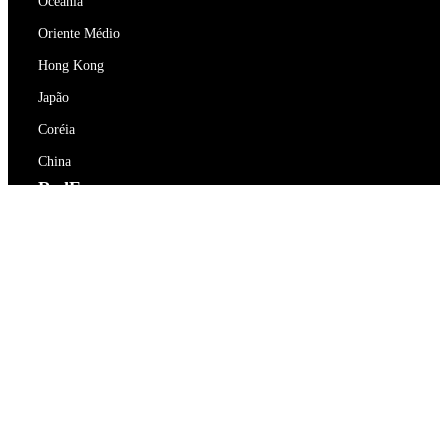
Oceania
Oriente Médio
Hong Kong
Japão
Coréia
China
RedEx
Sobre Nós
Blog
Política de Privacidade
Termos de Serviço
Contacte-nos
support@redex.vip
Ajuda