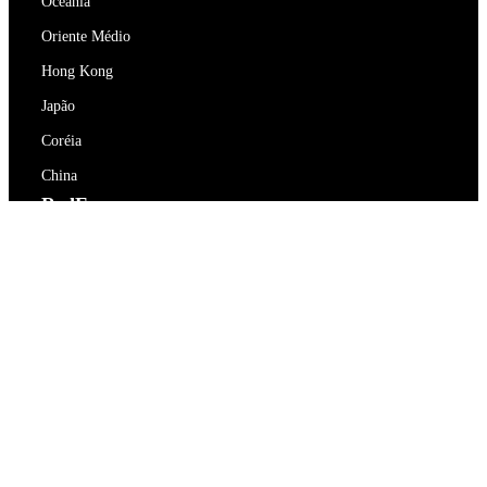
Oceania
Oriente Médio
Hong Kong
Japão
Coréia
China
RedEx
Sobre Nós
Blog
Política de Privacidade
Termos de Serviço
Contacte-nos
support@redex.vip
Ajuda