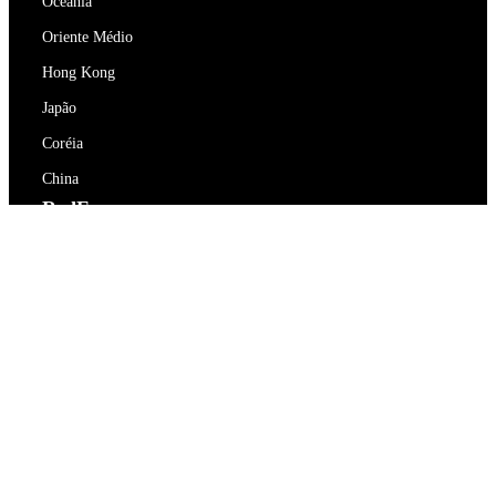
Oceania
Oriente Médio
Hong Kong
Japão
Coréia
China
RedEx
Sobre Nós
Blog
Política de Privacidade
Termos de Serviço
Contacte-nos
support@redex.vip
Ajuda