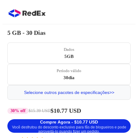
5 GB - 30 Dias
Dados
5GB
Período válido
30dia
Selecione outros pacotes de especificações>>
$10.77 USD
30% off
$15.39 USD
Compre Agora - $10.77 USD
Você desfrutou do desconto exclusivo para fãs de blogueiros e pode
aproveitá-lo quando fizer um pedido.