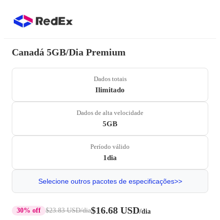
Canadá 5GB/Dia Premium
Dados totais
Ilimitado
Dados de alta velocidade
5GB
Período válido
1dia
Selecione outros pacotes de especificações>>
$16.68 USD
30% off
$23.83 USD
/dia
/dia