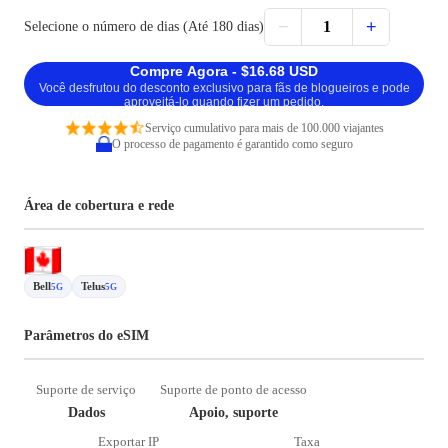
−
+
1
Selecione o número de dias (Até 180 dias)
Compre Agora - $16.68 USD
Você desfrutou do desconto exclusivo para fãs de blogueiros e pode
aproveitá-lo quando fizer um pedido.
Serviço cumulativo para mais de 100.000 viajantes
O processo de pagamento é garantido como seguro
Área de cobertura e rede
Bell
Telus
5G
5G
Parâmetros do eSIM
Suporte de serviço
Suporte de ponto de acesso
Dados
Apoio, suporte
Exportar IP
Taxa