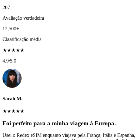
207
Avaliação verdadeira
12,500+
Classificação média
★
★
★
★
★
4.9
/5.0
Sarah M.
★
★
★
★
★
Foi perfeito para a minha viagem à Europa.
Usei o Redex eSIM enquanto viajava pela França, Itália e Espanha,