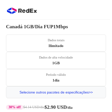
Canadá 1GB/Dia FUP1Mbps
Dados totais
Ilimitado
Dados de alta velocidade
1GB
Período válido
1dia
Selecione outros pacotes de especificações>>
$2.90 USD
30% off
$4.14 USD
/dia
/dia