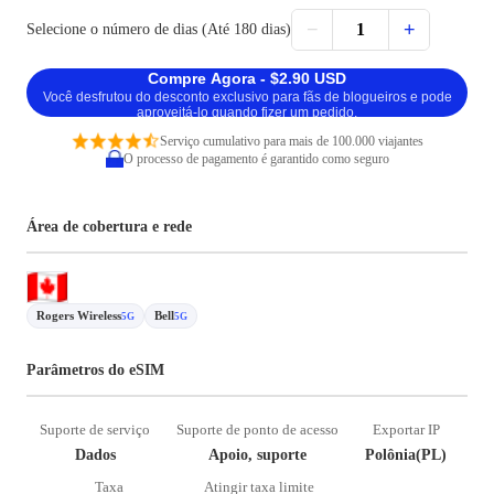
−
+
1
Selecione o número de dias (Até 180 dias)
Compre Agora - $2.90 USD
Você desfrutou do desconto exclusivo para fãs de blogueiros e pode
aproveitá-lo quando fizer um pedido.
Serviço cumulativo para mais de 100.000 viajantes
O processo de pagamento é garantido como seguro
Área de cobertura e rede
Rogers Wireless
Bell
5G
5G
Parâmetros do eSIM
Suporte de serviço
Suporte de ponto de acesso
Exportar IP
Dados
Apoio, suporte
Polônia(PL)
Taxa
Atingir taxa limite