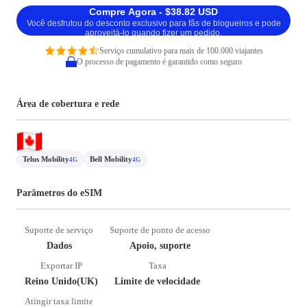
Compre Agora - $38.82 USD
Você desfrutou do desconto exclusivo para fãs de blogueiros e pode
aproveitá-lo quando fizer um pedido.
Serviço cumulativo para mais de 100.000 viajantes
O processo de pagamento é garantido como seguro
Área de cobertura e rede
Telus Mobility
Bell Mobility
4G
4G
Parâmetros do eSIM
Suporte de serviço
Suporte de ponto de acesso
Dados
Apoio, suporte
Exportar IP
Taxa
Reino Unido(UK)
Limite de velocidade
Atingir taxa limite