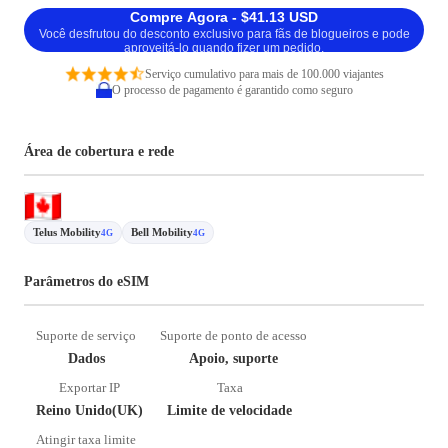
Compre Agora - $41.13 USD
Você desfrutou do desconto exclusivo para fãs de blogueiros e pode
aproveitá-lo quando fizer um pedido.
Serviço cumulativo para mais de 100.000 viajantes
O processo de pagamento é garantido como seguro
Área de cobertura e rede
Telus Mobility
Bell Mobility
4G
4G
Parâmetros do eSIM
Suporte de serviço
Suporte de ponto de acesso
Dados
Apoio, suporte
Exportar IP
Taxa
Reino Unido(UK)
Limite de velocidade
Atingir taxa limite