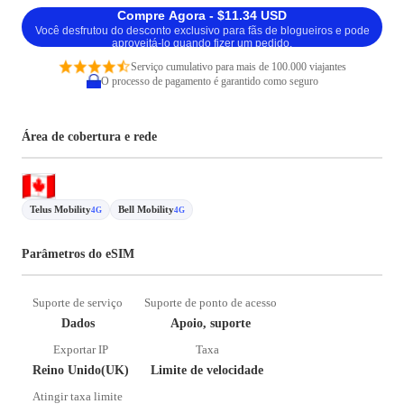
Compre Agora - $11.34 USD
Você desfrutou do desconto exclusivo para fãs de blogueiros e pode
aproveitá-lo quando fizer um pedido.
Serviço cumulativo para mais de 100.000 viajantes
O processo de pagamento é garantido como seguro
Área de cobertura e rede
Telus Mobility
Bell Mobility
4G
4G
Parâmetros do eSIM
Suporte de serviço
Suporte de ponto de acesso
Dados
Apoio, suporte
Exportar IP
Taxa
Reino Unido(UK)
Limite de velocidade
Atingir taxa limite