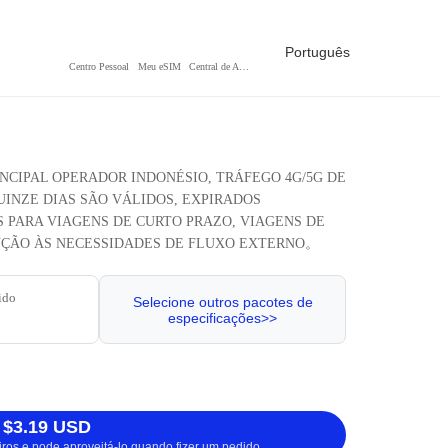
Português
Centro Pessoal
Meu eSIM
Central de Ajuda
RINCIPAL OPERADOR INDONÉSIO, TRÁFEGO 4G/5G DE
UINZE DIAS SÃO VÁLIDOS, EXPIRADOS
PARA VIAGENS DE CURTO PRAZO, VIAGENS DE
ENÇÃO ÀS NECESSIDADES DE FLUXO EXTERNO。
ido
Selecione outros pacotes de
especificações>>
 $3.19 USD
iros e pode aproveitá-lo quando fizer um pedido.