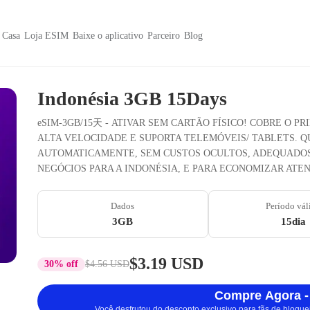
Casa
Loja ESIM
Baixe o aplicativo
Parceiro
Blog
Indonésia 3GB 15Days
eSIM-3GB/15天 - ATIVAR SEM CARTÃO FÍSICO! COBRE O P
ALTA VELOCIDADE E SUPORTA TELEMÓVEIS/ TABLETS. Q
AUTOMATICAMENTE, SEM CUSTOS OCULTOS, ADEQUADOS 
NEGÓCIOS PARA A INDONÉSIA, E PARA ECONOMIZAR AT
Dados
Período vál
3GB
15dia
$3.19 USD
30% off
$4.56 USD
Compre Agora -
Você desfrutou do desconto exclusivo para fãs de blogue