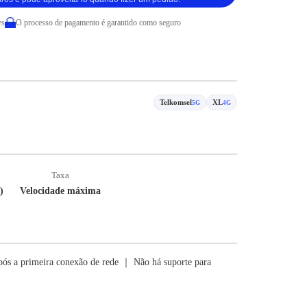
es
O processo de pagamento é garantido como seguro
Telkomsel
XL
5G
4G
Taxa
)
Velocidade máxima
ós a primeira conexão de rede ｜ Não há suporte para