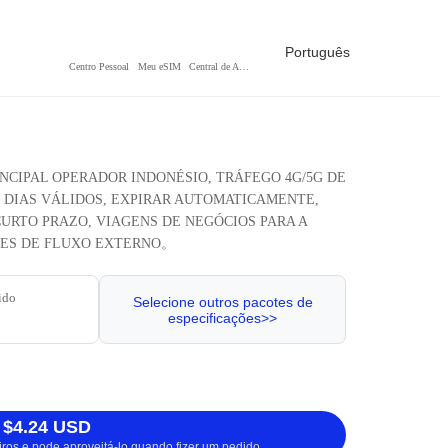
Português
Centro Pessoal
Meu eSIM
Central de Ajuda
RINCIPAL OPERADOR INDONÉSIO, TRÁFEGO 4G/5G DE
0 DIAS VÁLIDOS, EXPIRAR AUTOMATICAMENTE,
URTO PRAZO, VIAGENS DE NEGÓCIOS PARA A
DES DE FLUXO EXTERNO。
ido
Selecione outros pacotes de
especificações>>
 $4.24 USD
iros e pode aproveitá-lo quando fizer um pedido.