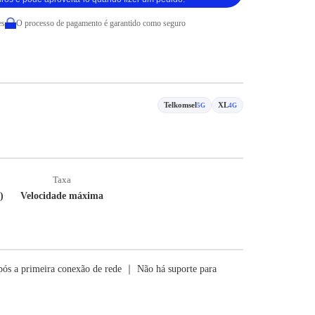
es
O processo de pagamento é garantido como seguro
Telkomsel
XL
5G
4G
Taxa
)
Velocidade máxima
ós a primeira conexão de rede ｜ Não há suporte para