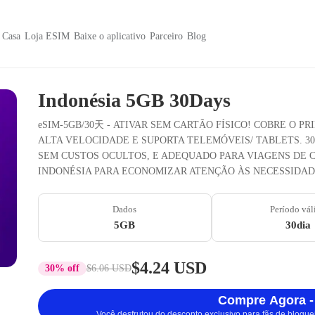
Casa
Loja ESIM
Baixe o aplicativo
Parceiro
Blog
Indonésia 5GB 30Days
eSIM-5GB/30天 - ATIVAR SEM CARTÃO FÍSICO! COBRE O P
ALTA VELOCIDADE E SUPORTA TELEMÓVEIS/ TABLETS. 3
SEM CUSTOS OCULTOS, E ADEQUADO PARA VIAGENS DE C
INDONÉSIA PARA ECONOMIZAR ATENÇÃO ÀS NECESSIDA
Dados
Período vál
5GB
30dia
$4.24 USD
30% off
$6.06 USD
Compre Agora -
Você desfrutou do desconto exclusivo para fãs de blogue