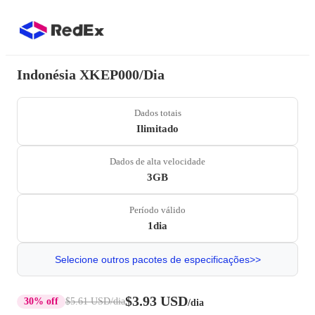
Indonésia XKEP000/Dia
Dados totais
Ilimitado
Dados de alta velocidade
3GB
Período válido
1dia
Selecione outros pacotes de especificações>>
$3.93 USD
30% off
$5.61 USD
/dia
/dia