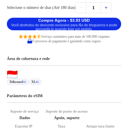
−
+
1
Selecione o número de dias (Até 180 dias)
Compre Agora - $3.93 USD
Você desfrutou do desconto exclusivo para fãs de blogueiros e pode
aproveitá-lo quando fizer um pedido.
Serviço cumulativo para mais de 100.000 viajantes
O processo de pagamento é garantido como seguro
Área de cobertura e rede
Telkomsel
XL
5G
4G
Parâmetros do eSIM
Suporte de serviço
Suporte de ponto de acesso
Dados
Apoio, suporte
Exportar IP
Taxa
Atingir taxa limite