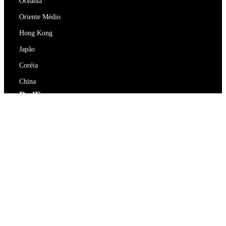
Oceania
Oriente Médio
Hong Kong
Japão
Coréia
China
RedEx
Sobre Nós
Blog
Política de Privacidade
Termos de Serviço
Contacte-nos
support@redex.vip
Ajuda