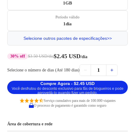
1GB
Período válido
1dia
Selecione outros pacotes de especificações>>
$2.45 USD
30% off
$3.50 USD
/dia
/dia
−
+
1
Selecione o número de dias (Até 180 dias)
Compre Agora - $2.45 USD
Você desfrutou do desconto exclusivo para fãs de blogueiros e pode
aproveitá-lo quando fizer um pedido.
Serviço cumulativo para mais de 100.000 viajantes
O processo de pagamento é garantido como seguro
Área de cobertura e rede