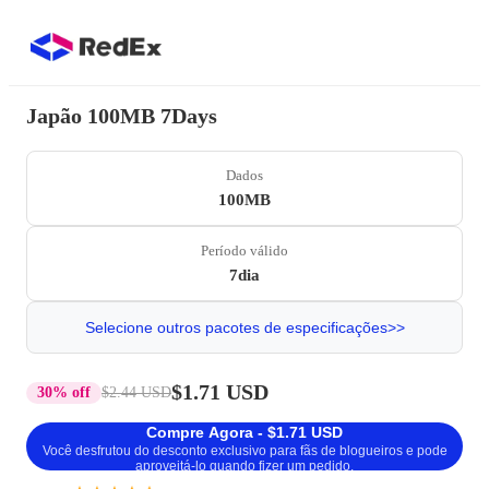
Japão 100MB 7Days
Dados
100MB
Período válido
7dia
Selecione outros pacotes de especificações>>
$1.71 USD
30% off
$2.44 USD
Compre Agora - $1.71 USD
Você desfrutou do desconto exclusivo para fãs de blogueiros e pode
aproveitá-lo quando fizer um pedido.