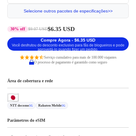
Selecione outros pacotes de especificações>>
$6.35 USD
30% off
$9.07 USD
Compre Agora - $6.35 USD
Você desfrutou do desconto exclusivo para fãs de blogueiros e pode
aproveitá-lo quando fizer um pedido.
Serviço cumulativo para mais de 100.000 viajantes
O processo de pagamento é garantido como seguro
Área de cobertura e rede
NTT docomo
Rakuten Mobile
5G
5G
Parâmetros do eSIM