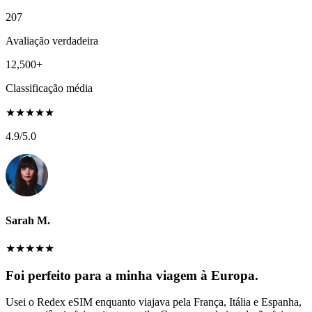
207
Avaliação verdadeira
12,500+
Classificação média
★
★
★
★
★
4.9
/5.0
Sarah M.
★
★
★
★
★
Foi perfeito para a minha viagem à Europa.
Usei o Redex eSIM enquanto viajava pela França, Itália e Espanha,