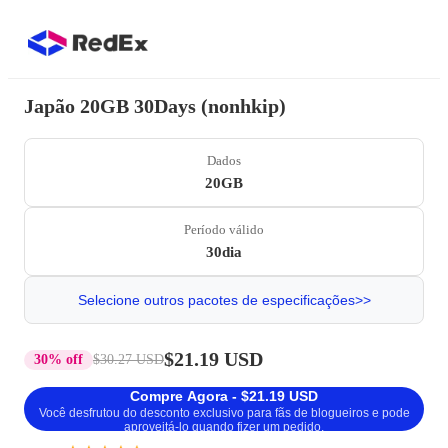
Japão 20GB 30Days (nonhkip)
Dados
20GB
Período válido
30dia
Selecione outros pacotes de especificações>>
$21.19 USD
30% off
$30.27 USD
Compre Agora - $21.19 USD
Você desfrutou do desconto exclusivo para fãs de blogueiros e pode
aproveitá-lo quando fizer um pedido.