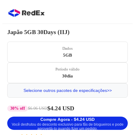
Japão 5GB 30Days (IIJ)
Dados
5GB
Período válido
30dia
Selecione outros pacotes de especificações>>
$4.24 USD
30% off
$6.06 USD
Compre Agora - $4.24 USD
Você desfrutou do desconto exclusivo para fãs de blogueiros e pode
aproveitá-lo quando fizer um pedido.