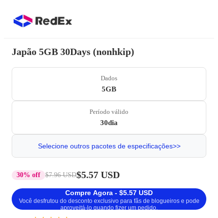
Japão 5GB 30Days (nonhkip)
Dados
5GB
Período válido
30dia
Selecione outros pacotes de especificações>>
$5.57 USD
30% off
$7.96 USD
Compre Agora - $5.57 USD
Você desfrutou do desconto exclusivo para fãs de blogueiros e pode
aproveitá-lo quando fizer um pedido.