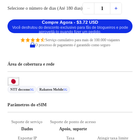
−
+
1
Selecione o número de dias (Até 180 dias)
Compre Agora - $3.72 USD
Você desfrutou do desconto exclusivo para fãs de blogueiros e pode
aproveitá-lo quando fizer um pedido.
Serviço cumulativo para mais de 100.000 viajantes
O processo de pagamento é garantido como seguro
Área de cobertura e rede
NTT docomo
Rakuten Mobile
5G
5G
Parâmetros do eSIM
Suporte de serviço
Suporte de ponto de acesso
Dados
Apoio, suporte
Exportar IP
Taxa
Atingir taxa limite