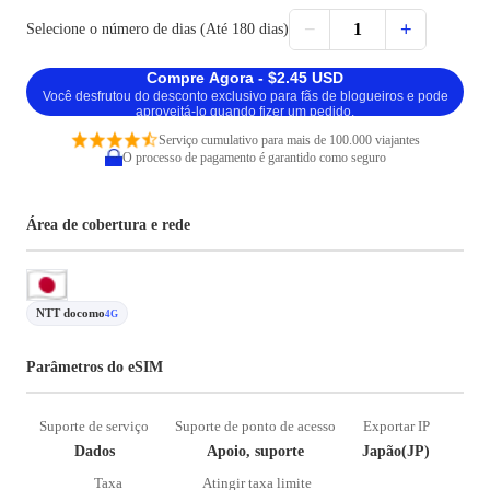
−
+
1
Selecione o número de dias (Até 180 dias)
Compre Agora - $2.45 USD
Você desfrutou do desconto exclusivo para fãs de blogueiros e pode
aproveitá-lo quando fizer um pedido.
Serviço cumulativo para mais de 100.000 viajantes
O processo de pagamento é garantido como seguro
Área de cobertura e rede
NTT docomo
4G
Parâmetros do eSIM
Suporte de serviço
Suporte de ponto de acesso
Exportar IP
Dados
Apoio, suporte
Japão(JP)
Taxa
Atingir taxa limite