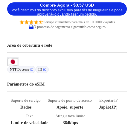
Compre Agora - $3.57 USD
Você desfrutou do desconto exclusivo para fãs de blogueiros e pode
aproveitá-lo quando fizer um pedido.
Serviço cumulativo para mais de 100.000 viajantes
O processo de pagamento é garantido como seguro
Área de cobertura e rede
NTT Docomo
IIJ
4G
4G
Parâmetros do eSIM
Suporte de serviço
Suporte de ponto de acesso
Exportar IP
Dados
Apoio, suporte
Japão(JP)
Taxa
Atingir taxa limite
Limite de velocidade
384kbps