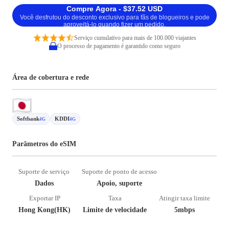
Compre Agora - $37.52 USD
Você desfrutou do desconto exclusivo para fãs de blogueiros e pode
aproveitá-lo quando fizer um pedido.
Serviço cumulativo para mais de 100.000 viajantes
O processo de pagamento é garantido como seguro
Área de cobertura e rede
Softbank
KDDI
4G
4G
Parâmetros do eSIM
Suporte de serviço
Suporte de ponto de acesso
Dados
Apoio, suporte
Exportar IP
Taxa
Atingir taxa limite
Hong Kong(HK)
Limite de velocidade
5mbps