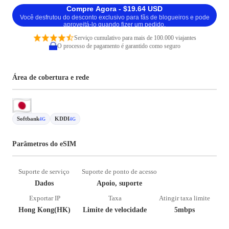
Compre Agora - $19.64 USD
Você desfrutou do desconto exclusivo para fãs de blogueiros e pode
aproveitá-lo quando fizer um pedido.
Serviço cumulativo para mais de 100.000 viajantes
O processo de pagamento é garantido como seguro
Área de cobertura e rede
Softbank
KDDI
4G
4G
Parâmetros do eSIM
Suporte de serviço
Suporte de ponto de acesso
Dados
Apoio, suporte
Exportar IP
Taxa
Atingir taxa limite
Hong Kong(HK)
Limite de velocidade
5mbps