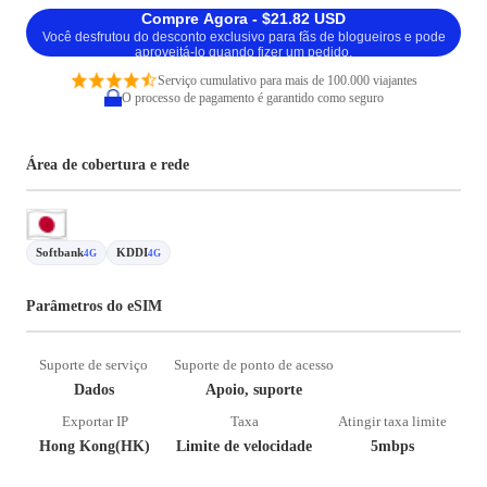
Compre Agora - $21.82 USD
Você desfrutou do desconto exclusivo para fãs de blogueiros e pode
aproveitá-lo quando fizer um pedido.
Serviço cumulativo para mais de 100.000 viajantes
O processo de pagamento é garantido como seguro
Área de cobertura e rede
Softbank
KDDI
4G
4G
Parâmetros do eSIM
Suporte de serviço
Suporte de ponto de acesso
Dados
Apoio, suporte
Exportar IP
Taxa
Atingir taxa limite
Hong Kong(HK)
Limite de velocidade
5mbps