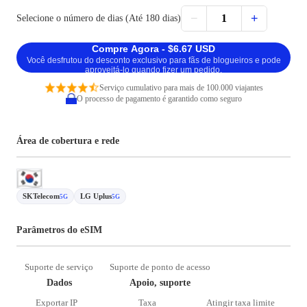
−
+
1
Selecione o número de dias (Até 180 dias)
Compre Agora - $6.67 USD
Você desfrutou do desconto exclusivo para fãs de blogueiros e pode
aproveitá-lo quando fizer um pedido.
Serviço cumulativo para mais de 100.000 viajantes
O processo de pagamento é garantido como seguro
Área de cobertura e rede
SKTelecom
LG Uplus
5G
5G
Parâmetros do eSIM
Suporte de serviço
Suporte de ponto de acesso
Dados
Apoio, suporte
Exportar IP
Taxa
Atingir taxa limite