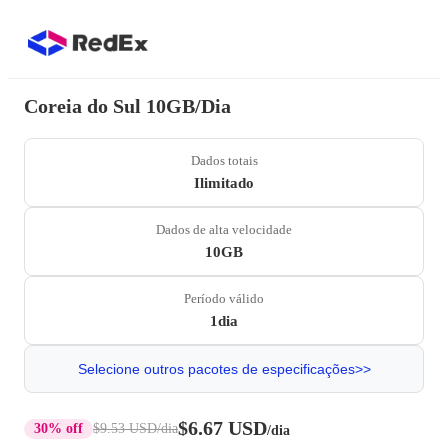
Coreia do Sul 10GB/Dia
Dados totais
Ilimitado
Dados de alta velocidade
10GB
Período válido
1dia
Selecione outros pacotes de especificações>>
$6.67 USD
30% off
$9.53 USD
/dia
/dia