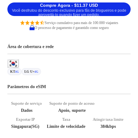
Compre Agora - $11.37 USD
Você desfrutou do desconto exclusivo para fãs de blogueiros e pode
aproveitá-lo quando fizer um pedido.
Serviço cumulativo para mais de 100.000 viajantes
O processo de pagamento é garantido como seguro
Área de cobertura e rede
KT
LG U+
4G
4G
Parâmetros do eSIM
Suporte de serviço
Suporte de ponto de acesso
Dados
Apoio, suporte
Exportar IP
Taxa
Atingir taxa limite
Singapura(SG)
Limite de velocidade
384kbps