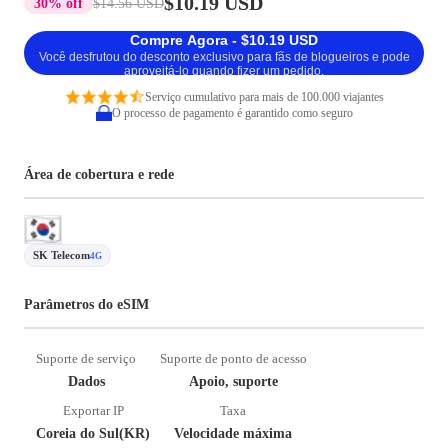
$10.19 USD
30% off
$14.56 USD
Compre Agora - $10.19 USD
Você desfrutou do desconto exclusivo para fãs de blogueiros e pode
aproveitá-lo quando fizer um pedido.
Serviço cumulativo para mais de 100.000 viajantes
O processo de pagamento é garantido como seguro
Área de cobertura e rede
SK Telecom
4G
Parâmetros do eSIM
Suporte de serviço
Suporte de ponto de acesso
Dados
Apoio, suporte
Exportar IP
Taxa
Coreia do Sul(KR)
Velocidade máxima