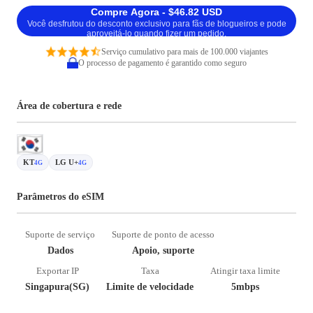
Compre Agora - $46.82 USD
Você desfrutou do desconto exclusivo para fãs de blogueiros e pode
aproveitá-lo quando fizer um pedido.
Serviço cumulativo para mais de 100.000 viajantes
O processo de pagamento é garantido como seguro
Área de cobertura e rede
KT
LG U+
4G
4G
Parâmetros do eSIM
Suporte de serviço
Suporte de ponto de acesso
Dados
Apoio, suporte
Exportar IP
Taxa
Atingir taxa limite
Singapura(SG)
Limite de velocidade
5mbps